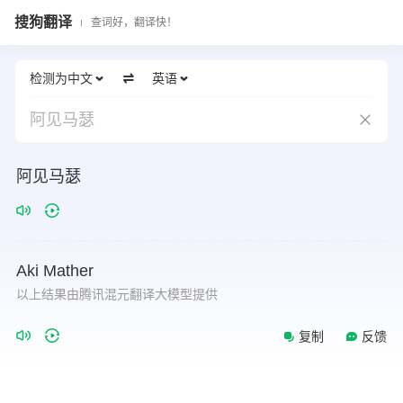
搜狗翻译
查词好，翻译快！
检测为中文
英语
阿见马瑟
阿见马瑟
Aki
Mather
以上结果由腾讯混元翻译大模型提供
复制
反馈