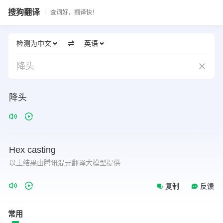
搜狗翻译
查词好，翻译快！
检测为中文
英语
降头
降头
Hex
casting
以上结果由腾讯混元翻译大模型提供
复制
反馈
常用