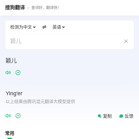
搜狗翻译
查词好，翻译快！
检测为中文
英语
颖儿
颖儿
Ying'er
以上结果由腾讯混元翻译大模型提供
复制
反馈
常用