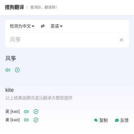
搜狗翻译
查词好，翻译快！
检测为中文
英语
风筝
风筝
kite
以上结果由腾讯混元翻译大模型提供
英 [kaɪt]
美 [kaɪt]
复制
反馈