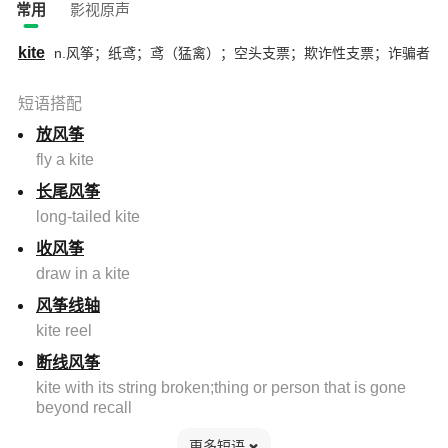
常用
影视原声
kite
n.风筝；纸鸢；鸢（猛禽）；空头支票；欺诈性支票；诈骗者
短语搭配
放风筝
fly a kite
长尾风筝
long-tailed kite
收风筝
draw in a kite
风筝线轴
kite reel
断线风筝
kite with its string broken;thing or person that is gone
beyond recall
更多短语