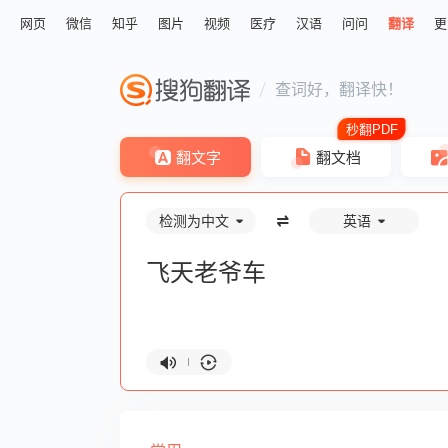
网页
微信
知乎
图片
视频
医疗
汉语
问问
翻译
更
查词好，翻译快！
翻文字
翻文档
检测为中文
英语