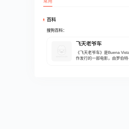
常用
百科
搜狗百科：
飞天老爷车
《飞天老爷车》是Buena Vista Di
作发行的一部电影，由罗伯特
莫瑞、南希·奥尔森、基南·怀恩
美国上映。 影片讲述了大学
究上，三次错过婚礼，未婚妻
定用行动来向她证明的故事。 Buena 
Co. Inc.Buena Vista Distribut
Distribution Co. Inc. 罗伯