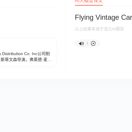
AI大模型译文
Flying Vintage Ca
以上结果来源于混元AI模型
stribution Co. Inc公司制
·斯蒂文森导演，弗莱德·麦克
等主演，于1961年3月16日
教授布莱纳德一心扑在科学研
气氛不已，芳心动摇，他决
Vista Distribution
ion Co. Inc. Buena Vista
特·斯蒂文森