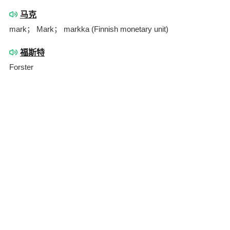
马克
mark； Mark； markka (Finnish monetary unit)
福斯特
Forster