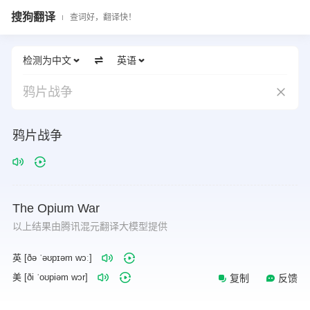
搜狗翻译
查词好，翻译快！
检测为中文
英语
鸦片战争
鸦片战争
The
Opium
War
以上结果由腾讯混元翻译大模型提供
英 [ðə ˈəʊpɪəm wɔː]
美 [ði ˈoʊpiəm wɔr]
复制
反馈