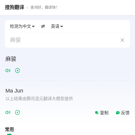
搜狗翻译
查词好，翻译快！
检测为中文
英语
麻骏
麻骏
Ma
Jun
以上结果由腾讯混元翻译大模型提供
复制
反馈
常用