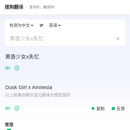
搜狗翻译
查词好，翻译快！
检测为中文
英语
黄昏少女x失忆
黄昏少女x失忆
Dusk
Girl
x
Amnesia
以上结果由腾讯混元翻译大模型提供
复制
反馈
常用