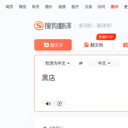
网页
微信
知乎
图片
视频
医疗
汉语
问问
翻译
更
查词好，翻译快！
翻文字
翻文档
检测为中文
中文