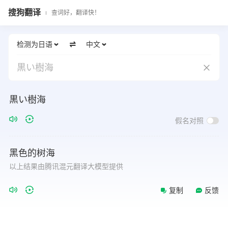
搜狗翻译
查词好，翻译快！
检测为日语
中文
黒い樹海
黒い樹海
假名对照
黑色的树海
以上结果由腾讯混元翻译大模型提供
复制
反馈