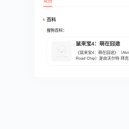
常用
百科
搜狗百科：
鼠来宝4：萌在囧途
《鼠来宝4：萌在囧途》（Alvin and
Road Chip）是由沃尔特·
·古柏勒、杰西·麦卡尼等配音
丝·卡门等担任编剧的奇幻音乐
18日在美国上映，2016年1
片讲述了大卫（杰森·李 饰
女友展开浪漫的求婚，然而艾
误会了主人的意思，以为艾文
须赶往迈阿密，找到大卫并阻
至2016年5月19日，根据BOX 
片全球累计票房为2.34亿美元