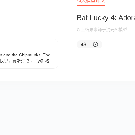
AI大模型译文
Rat Lucky 4: Adora
以上结果来源于混元AI模型
 the Chipmunks: The
拜克执导，贾斯汀·朗、马修·格雷
，罗斯·巴格达萨里安、珍妮
动画电影，于2015年12月
月26日在中国大陆上映。 该影
）驱车前往迈阿密，向他深爱的
文 、喜多 和塞门三只花栗鼠
即将抛弃它们，所以他们必
止他向女友求婚的故事。 截
Office Mojo官网显示，该影
。