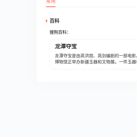
常用
百科
搜狗百科：
龙潭夺宝
龙潭夺宝是由高洪勋、高剑编剧的一部电影
博物馆正举办新疆玉器和文物展。一件玉器
全城搜捕盗窃犯追回文物。 吴馆长、大鹏
终取得胜利。