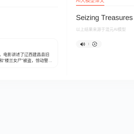
AI大模型译文
Seizing Treasures
以上结果来源于混元AI模型
。电影讲述了辽西建昌县旧
和“楼兰女尸”被盗，惊动警方
、警方和文物贩子展开较量最