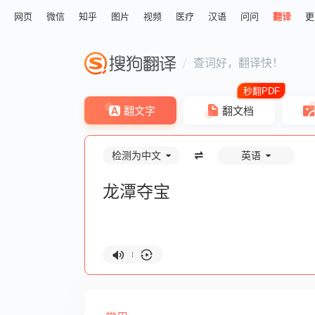
网页
微信
知乎
图片
视频
医疗
汉语
问问
翻译
更
查词好，翻译快！
翻文字
翻文档
检测为中文
英语