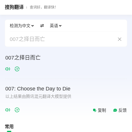
搜狗翻译
查词好，翻译快！
检测为中文
英语
007之择日而亡
007之择日而亡
007:
Choose
the
Day
to
Die
以上结果由腾讯混元翻译大模型提供
复制
反馈
常用