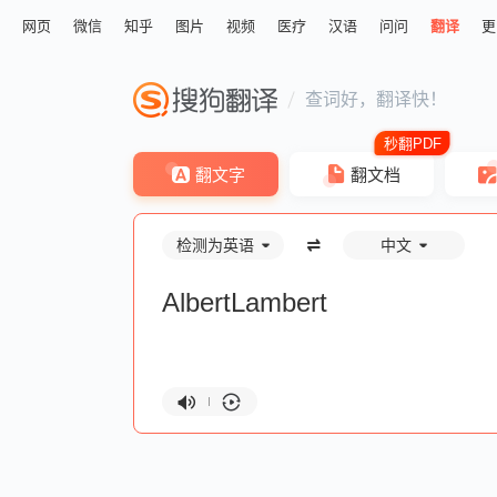
网页
微信
知乎
图片
视频
医疗
汉语
问问
翻译
更
查词好，翻译快！
翻文字
翻文档
检测为英语
中文