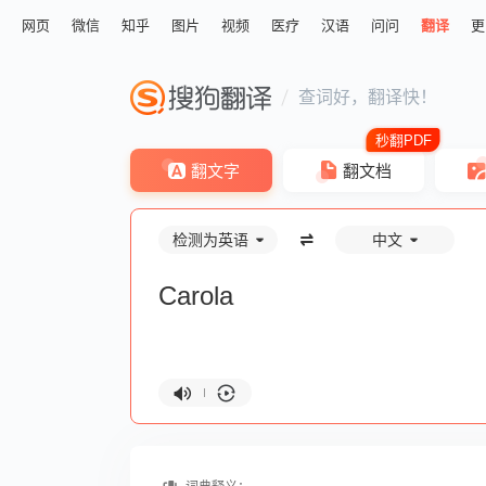
网页
微信
知乎
图片
视频
医疗
汉语
问问
翻译
更
查词好，翻译快！
翻文字
翻文档
检测为英语
中文