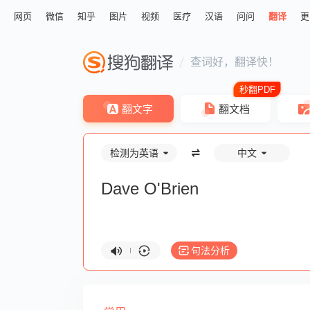
网页
微信
知乎
图片
视频
医疗
汉语
问问
翻译
更
查词好，翻译快！
翻文字
翻文档
检测为英语
中文
句法分析