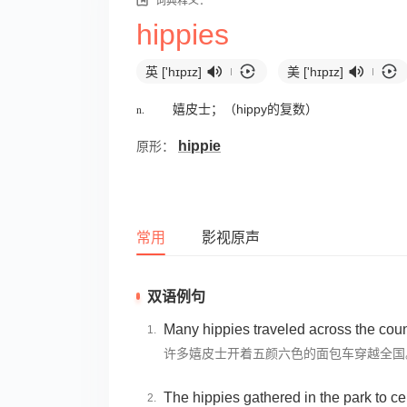
词典释义：
hippies
英 ['hɪpɪz]
美 ['hɪpɪz]
n.
嬉皮士；（hippy的复数）
hippie
原形：
常用
影视原声
双语例句
Many hippies traveled across the count
许多嬉皮士开着五颜六色的面包车穿越全国
The hippies gathered in the park to c