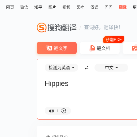
网页
微信
知乎
图片
视频
医疗
汉语
问问
翻译
更
查词好，翻译快！
翻文字
翻文档
检测为英语
中文