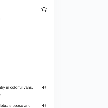
ry in colorful vans.
。
elebrate peace and