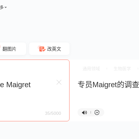
多
翻图片
改英文
通用领域
生物医学
专员Maigret的调
35/5000