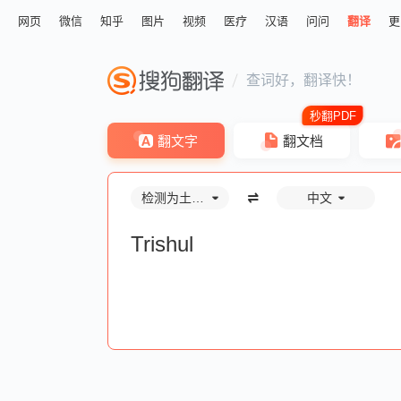
网页
微信
知乎
图片
视频
医疗
汉语
问问
翻译
更
查词好，翻译快！
翻文字
翻文档
检测为土耳其语
中文