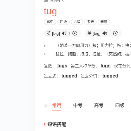
词典释义：
tug
高中
四级
六级
考研
雅思
英 [tʌɡ]
美 [tʌɡ]
v.
（朝某一方向用力）拉；用力拉；拖；拽
n.
猛拉；拖船；拖拽；拽扯；（突然的）猛
tugs
tugs
复数：
第三人称单数：
现在分
tugged
tugged
过去式：
过去分词：
常用
中考
高考
四级
短语搭配