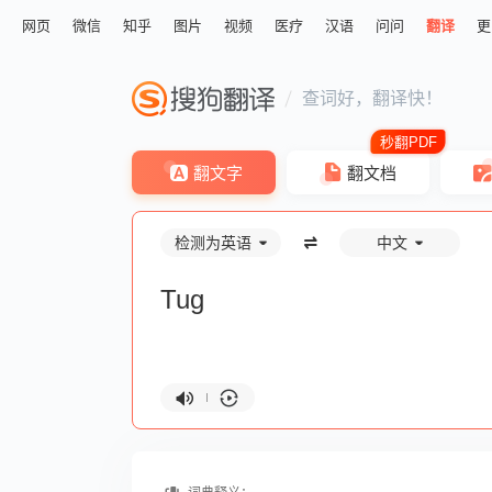
网页
微信
知乎
图片
视频
医疗
汉语
问问
翻译
更
查词好，翻译快！
翻文字
翻文档
检测为英语
中文