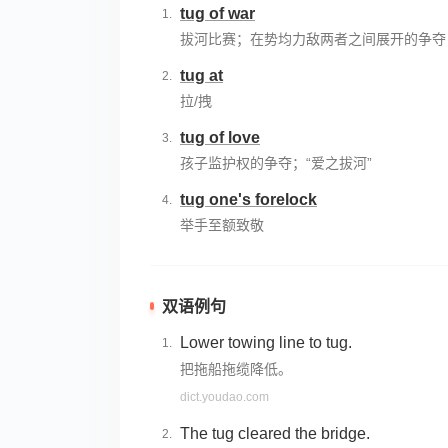
tug of war
拔河比赛；在势均力敌两者之间展开的争夺
tug at
拉/拽
tug of love
孩子监护权的争夺；“爱之拔河”
tug one's forelock
举手至额致敬
双语例句
Lower towing line to tug.
把拖船拖缆降低。
dict.youdao.com
The tug cleared the bridge.