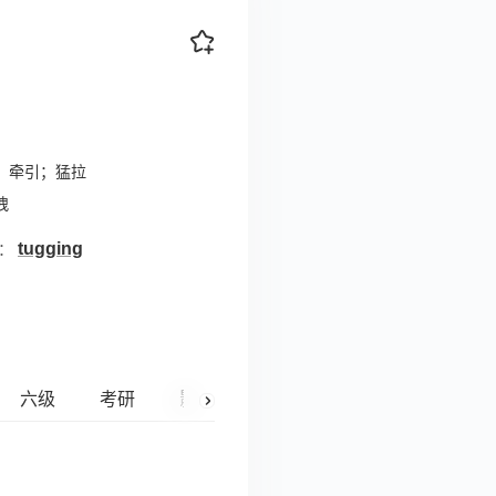
；牵引；猛拉
拽
tugging
词：
六级
考研
影视原声