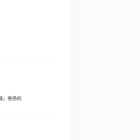
器；卷扬机