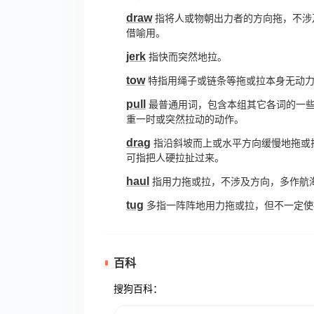
draw
指将人或物朝出力者的方向拖，不涉
借喻用。
jerk
指快而突然地拉。
tow
特指用绳子或链条等拖或拉本身无动
pull
最普通用词，包含本组其它各词的一
重一时或突然拉动的动作。
drag
指沿斜坡而上或水平方向缓慢地拖或
可指把人硬拉扯过来。
haul
指用力拖或拉，不涉及方向，多作航
tug
多指一阵阵地用力拖或拉，但不一定使
百科
搜狗百科：