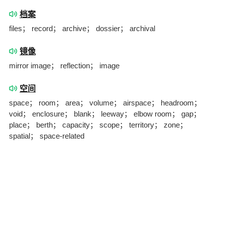
档案
files； record； archive； dossier； archival
镜像
mirror image； reflection； image
空间
space； room； area； volume； airspace； headroom；
void； enclosure； blank； leeway； elbow room； gap；
place； berth； capacity； scope； territory； zone；
spatial； space-related