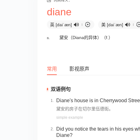
词典释义：
diane
英 [daiˈæn]
美 [daiˈæn]
n.
黛安（Diana的异体）（f.）
常用
影视原声
双语例句
Diane's house is in Cherrywood Stree
黛安的房子在切尔里伍德街。
simple example
Did you notice the tears in his eyes 
Diane?