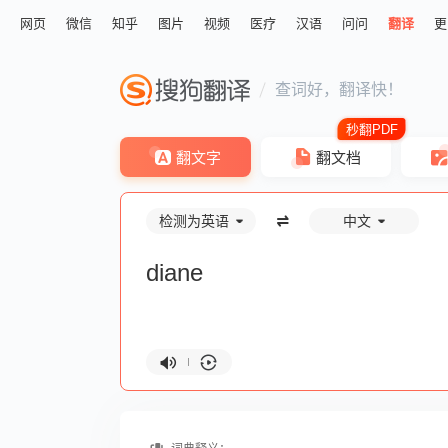
网页
微信
知乎
图片
视频
医疗
汉语
问问
翻译
更
查词好，翻译快！
翻文字
翻文档
检测为英语
中文