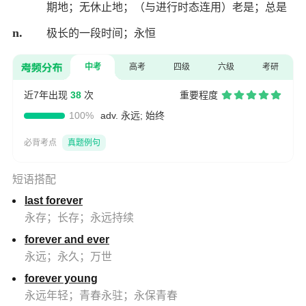
期地；无休止地；（与进行时态连用）老是；总是
n.
极长的一段时间；永恒
中考
高考
四级
六级
考研
近7年出现
38
次
重要程度
100%
adv. 永远; 始终
必背考点
真题例句
短语搭配
last forever
永存；长存；永远持续
forever and ever
永远；永久；万世
forever young
永远年轻；青春永驻；永保青春