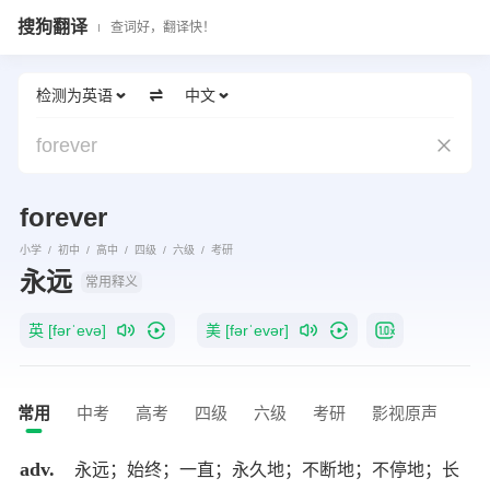
搜狗翻译
查词好，翻译快！
检测为英语
中文
forever
forever
小学
初中
高中
四级
六级
考研
永远
常用释义
英 [fərˈevə]
美 [fərˈevər]
常用
中考
高考
四级
六级
考研
影视原声
adv.
永远；始终；一直；永久地；不断地；不停地；长