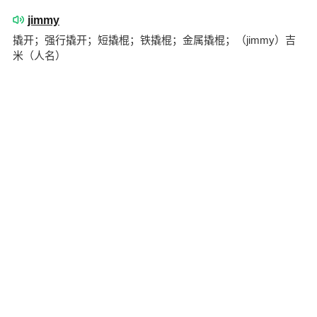
jimmy
撬开；强行撬开；短撬棍；铁撬棍；金属撬棍；（jimmy）吉
米（人名）