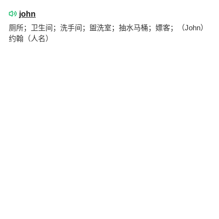
john
厕所；卫生间；洗手间；盥洗室；抽水马桶；嫖客；（John）
约翰（人名）