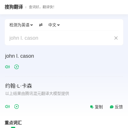
搜狗翻译
查词好，翻译快！
检测为英语
中文
john l. cason
john
l.
cason
约翰·L·卡森
以上结果由腾讯混元翻译大模型提供
复制
反馈
重点词汇