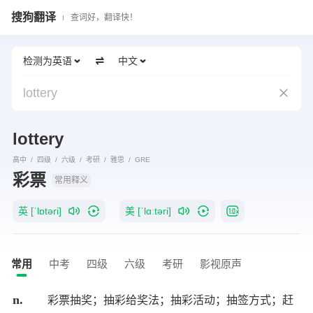
搜狗翻译
查词好，翻译快！
检测为英语
中文
lottery
lottery
高中
四级
六级
考研
雅思
GRE
彩票
常用释义
英 [ˈlɒtəri]
美 [ˈlɑːtəri]
常用
中考
四级
六级
考研
影视原声
n.
彩票抽奖；抽彩给奖法；抽彩活动；抽签方式；赶