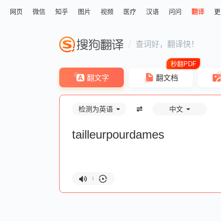
网页
微信
知乎
图片
视频
医疗
汉语
问问
翻译
更
查词好，翻译快！
翻文字
翻文档
检测为英语
中文