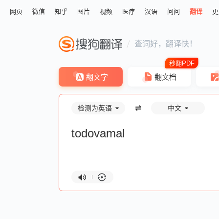
网页
微信
知乎
图片
视频
医疗
汉语
问问
翻译
更
查词好，翻译快！
翻文字
翻文档
检测为英语
中文